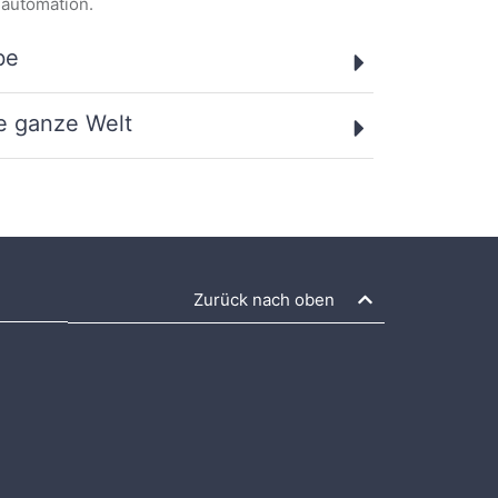
nautomation.
be
ie ganze Welt
Zurück nach oben